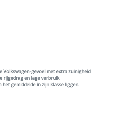
Elektronische remkrachtverdeling
Passagiersairbag
Zij airbag(s) voor
wde Volkswagen-gevoel met
extra zuinigheid
e rijgedrag en lage verbruik.
n het gemiddelde in zijn klasse liggen.