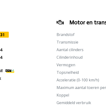
Motor en trans
Brandstof
31
Transmissie
Aantal cilinders
14
Cilinderinhoud
14
Vermogen
KM
Topsnelheid
k
Acceleratie (0-100 km/h)
Maximum aantal toeren pe
Koppel
Gemiddeld verbruik