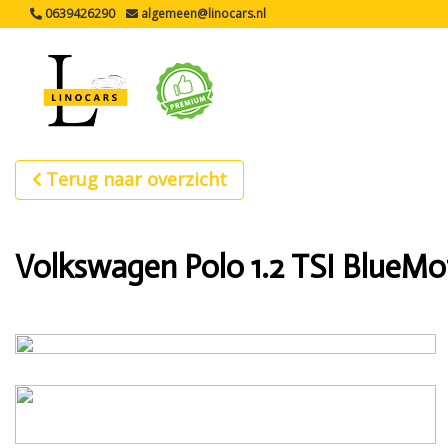
0639426290
algemeen@linocars.nl
Terug naar overzicht
Volkswagen Polo 1.2 TSI BlueMot