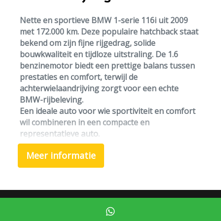
Verstelbare stuurkolom
Nette en sportieve
BMW 1-serie 116i
uit 2009
Overige
met
172.000 km
. Deze populaire hatchback staat
bekend om zijn fijne rijgedrag, solide
Anti blokkeer systeem
bouwkwaliteit en tijdloze uitstraling. De
1.6
benzinemotor
biedt een prettige balans tussen
Bestuurdersairbag
prestaties en comfort, terwijl de
Elektronisch stabiliteits programma
achterwielaandrijving zorgt voor een echte
BMW-rijbeleving.
Hoofd airbag(s) achter
Een ideale auto voor wie sportiviteit en comfort
Hoofd airbag(s) voor
wil combineren in een compacte en
representatieve auto.
Passagiersairbag
Zij airbag(s) voor
Meer informatie
Uitvoering & opties:
✅
1.6 benzinemotor
– soepel en betrouwbaar
✅
Handgeschakeld
– sportieve rijervaring
✅
Airconditioning
– comfortabel in elk seizoen
✅
Elektrische ramen
– extra gebruiksgemak
Mogelijk gemaakt door
Mobilox
✅
Elektrisch verstelbare spiegels
– praktisch in