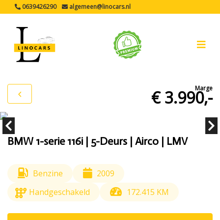
0639426290
algemeen@linocars.nl
Marge
€ 3.990,-
BMW 1-serie 116i | 5-Deurs | Airco | LMV
Benzine
2009
Handgeschakeld
172.415 KM