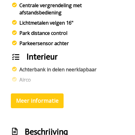
Centrale vergrendeling met
afstandsbediening
Lichtmetalen velgen 16"
Park distance control
Parkeersensor achter
Interieur
Achterbank in delen neerklapbaar
Airco
Bestuurdersstoel in hoogte verstelbaar
Meer informatie
Elektrische ramen achter
Elektrische ramen voor
Stuur leder
Beschrijving
Stuurbekrachtiging