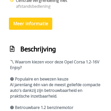
Centrale vergrendeling met
afstandsbediening
Interieur
Meer informatie
Achterbank in delen neerklapbaar
Bestuurdersstoel in hoogte verstelbaar
Elektrische ramen voor
Beschrijving
Stuur verstelbaar
〽️
Waarom kiezen voor deze Opel Corsa 1.2-16V
Enjoy?
🟡
Populaire en bewezen keuze
Al jarenlang één van de meest geliefde compacte
auto's dankzij zijn betrouwbaarheid en
praktische inzetbaarheid.
🟡
Betrouwbare 1.2 benzinemotor