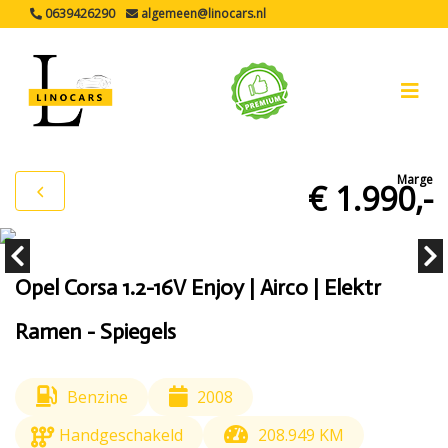
0639426290
algemeen@linocars.nl
Marge
€ 1.990,-
Opel Corsa 1.2-16V Enjoy | Airco | Elektr
Ramen - Spiegels
Benzine
2008
Handgeschakeld
208.949 KM